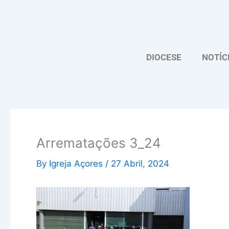
Skip
to
content
DIOCESE
NOTÍC
Arrematações 3_24
By
Igreja Açores
/
27 Abril, 2024