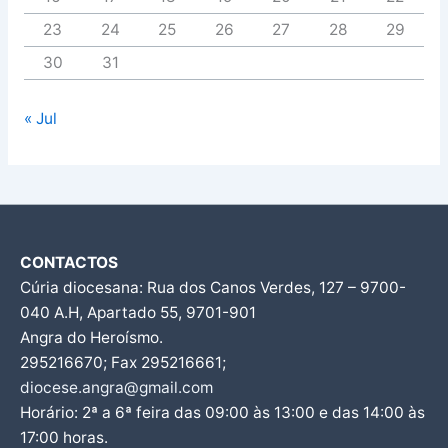
23
24
25
26
27
28
29
30
31
« Jul
CONTACTOS
Cúria diocesana: Rua dos Canos Verdes, 127 – 9700-
040 A.H, Apartado 55, 9701-901
Angra do Heroísmo.
295216670; Fax 295216661;
diocese.angra@gmail.com
Horário: 2ª a 6ª feira das 09:00 às 13:00 e das 14:00 às
17:00 horas.