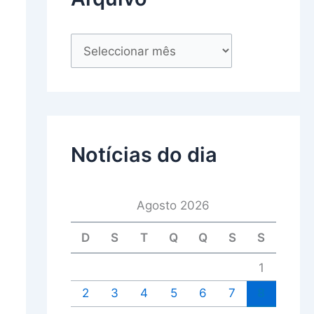
Notícias do dia
Agosto 2026
D
S
T
Q
Q
S
S
1
2
3
4
5
6
7
8