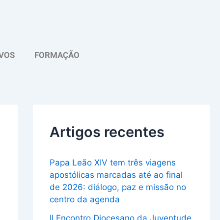
A
r
q
VOS
FORMAÇÃO
u
i
v
o
Artigos recentes
Papa Leão XIV tem três viagens
apostólicas marcadas até ao final
de 2026: diálogo, paz e missão no
centro da agenda
II Encontro Diocesano da Juventude