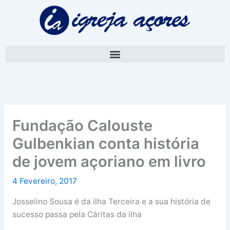
Skip
A
to
r
content
q
u
i
v
o
Fundação Calouste
Gulbenkian conta história
de jovem açoriano em livro
4 Fevereiro, 2017
Josselino Sousa é da ilha Terceira e a sua história de
sucesso passa pela Cáritas da ilha