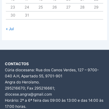
23
24
25
26
27
28
29
30
31
« Jul
CONTACTOS
Cúria diocesana: Rua dos Canos Verdes, 127 – 9700-
040 A.H, Apartado 55, 9701-901
Angra do Heroísmo.
295216670; Fax 295216661;
diocese.angra@gmail.com
Horário: 2ª a 6ª feira das 09:00 às 13:00 e das 14:00 às
17:00 horas.