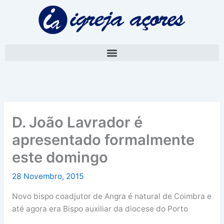
Skip
A
to
r
content
q
u
i
v
o
D. João Lavrador é
apresentado formalmente
este domingo
28 Novembro, 2015
Novo bispo coadjutor de Angra é natural de Coimbra e
até agora era Bispo auxiliar da diocese do Porto