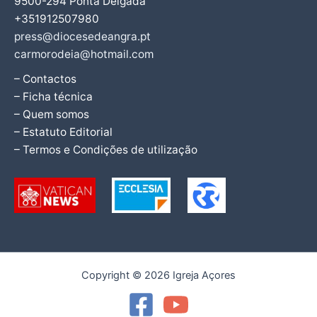
9500-294 Ponta Delgada
+351912507980
press@diocesedeangra.pt
carmorodeia@hotmail.com
– Contactos
– Ficha técnica
– Quem somos
– Estatuto Editorial
– Termos e Condições de utilização
Copyright © 2026 Igreja Açores