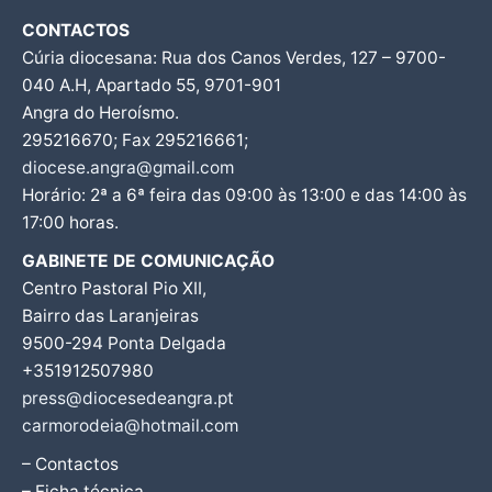
CONTACTOS
Cúria diocesana: Rua dos Canos Verdes, 127 – 9700-
040 A.H, Apartado 55, 9701-901
Angra do Heroísmo.
295216670; Fax 295216661;
diocese.angra@gmail.com
Horário: 2ª a 6ª feira das 09:00 às 13:00 e das 14:00 às
17:00 horas.
GABINETE DE COMUNICAÇÃO
Centro Pastoral Pio XII,
Bairro das Laranjeiras
9500-294 Ponta Delgada
+351912507980
press@diocesedeangra.pt
carmorodeia@hotmail.com
– Contactos
– Ficha técnica