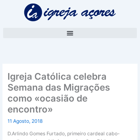
Skip
A
to
r
content
q
u
i
v
o
Igreja Católica celebra
Semana das Migrações
como «ocasião de
encontro»
11 Agosto, 2018
D.Arlindo Gomes Furtado, primeiro cardeal cabo-