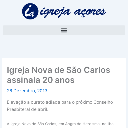
Skip
A
to
r
content
q
u
i
v
o
Igreja Nova de São Carlos
assinala 20 anos
26 Dezembro, 2013
Elevação a curato adiada para o próximo Conselho
Presbiteral de abril.
A Igreja Nova de São Carlos, em Angra do Heroísmo, na ilha