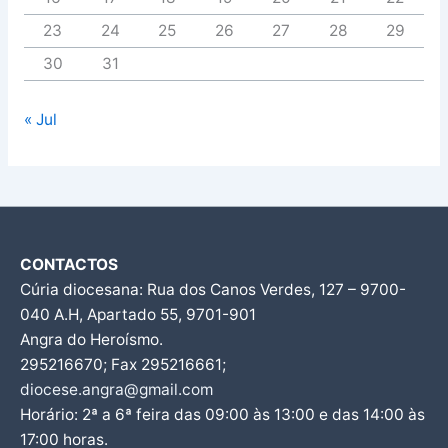
23
24
25
26
27
28
29
30
31
« Jul
CONTACTOS
Cúria diocesana: Rua dos Canos Verdes, 127 – 9700-
040 A.H, Apartado 55, 9701-901
Angra do Heroísmo.
295216670; Fax 295216661;
diocese.angra@gmail.com
Horário: 2ª a 6ª feira das 09:00 às 13:00 e das 14:00 às
17:00 horas.