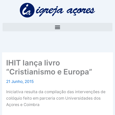
Skip
A
to
r
content
q
u
i
v
o
IHIT lança livro
“Cristianismo e Europa”
21 Junho, 2015
Iniciativa resulta da compilação das intervenções de
colóquio feito em parceria com Universidades dos
Açores e Coimbra