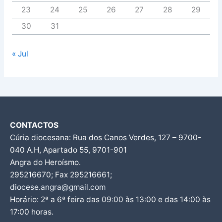
23
24
25
26
27
28
29
30
31
« Jul
CONTACTOS
Cúria diocesana: Rua dos Canos Verdes, 127 – 9700-
040 A.H, Apartado 55, 9701-901
Angra do Heroísmo.
295216670; Fax 295216661;
diocese.angra@gmail.com
Horário: 2ª a 6ª feira das 09:00 às 13:00 e das 14:00 às
17:00 horas.