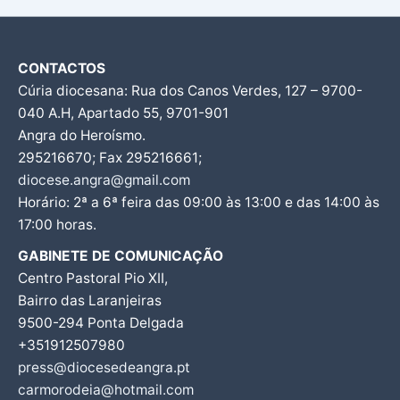
CONTACTOS
Cúria diocesana: Rua dos Canos Verdes, 127 – 9700-
040 A.H, Apartado 55, 9701-901
Angra do Heroísmo.
295216670; Fax 295216661;
diocese.angra@gmail.com
Horário: 2ª a 6ª feira das 09:00 às 13:00 e das 14:00 às
17:00 horas.
GABINETE DE COMUNICAÇÃO
Centro Pastoral Pio XII,
Bairro das Laranjeiras
9500-294 Ponta Delgada
+351912507980
press@diocesedeangra.pt
carmorodeia@hotmail.com