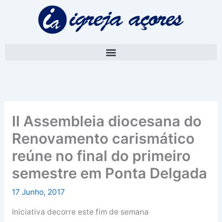
Skip
A
to
r
content
q
u
i
v
o
II Assembleia diocesana do
Renovamento carismático
reúne no final do primeiro
semestre em Ponta Delgada
17 Junho, 2017
Iniciativa decorre este fim de semana