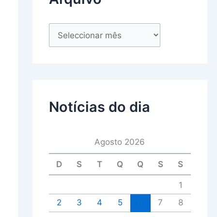
Notícias do dia
Agosto 2026
D
S
T
Q
Q
S
S
1
2
3
4
5
6
7
8