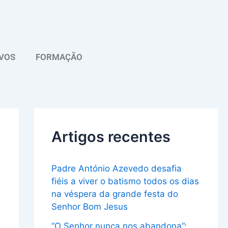
A
r
q
VOS
FORMAÇÃO
u
i
v
o
Artigos recentes
Padre António Azevedo desafia
fiéis a viver o batismo todos os dias
na véspera da grande festa do
Senhor Bom Jesus
“O Senhor nunca nos abandona”: