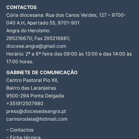
CONTACTOS
Cúria diocesana: Rua dos Canos Verdes, 127 – 9700-
040 A.H, Apartado 55, 9701-901
Angra do Heroísmo.
295216670; Fax 295216661;
diocese.angra@gmail.com
Horário: 2ª a 6ª feira das 09:00 às 13:00 e das 14:00 às
17:00 horas.
GABINETE DE COMUNICAÇÃO
Centro Pastoral Pio XII,
Bairro das Laranjeiras
9500-294 Ponta Delgada
+351912507980
press@diocesedeangra.pt
carmorodeia@hotmail.com
– Contactos
– Ficha técnica