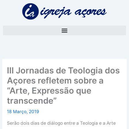
Skip
A
to
r
content
q
u
i
v
o
III Jornadas de Teologia dos
Açores refletem sobre a
“Arte, Expressão que
transcende”
18 Março, 2019
Serão dois dias de diálogo entre a Teologia e a Arte