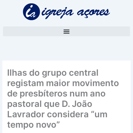
Skip
A
to
r
content
q
u
i
v
o
Ilhas do grupo central
registam maior movimento
de presbíteros num ano
pastoral que D. João
Lavrador considera “um
tempo novo”