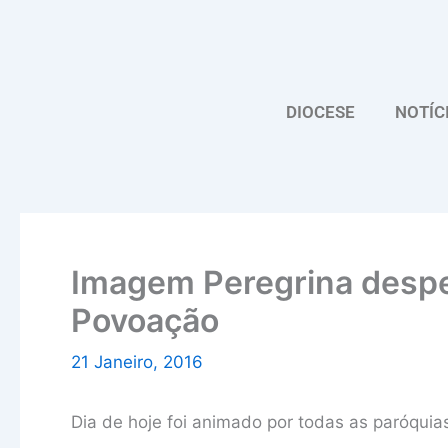
Skip
to
content
DIOCESE
NOTÍC
Imagem Peregrina despe
Povoação
21 Janeiro, 2016
Dia de hoje foi animado por todas as paróquia