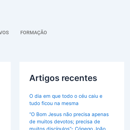
A
r
q
VOS
FORMAÇÃO
u
i
v
o
Artigos recentes
O dia em que todo o céu caiu e
tudo ficou na mesma
“O Bom Jesus não precisa apenas
de muitos devotos; precisa de
muitos discípulos”- Cónego João