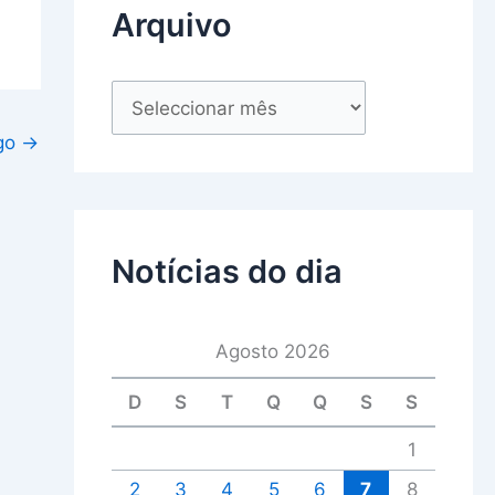
Arquivo
igo
→
Notícias do dia
Agosto 2026
D
S
T
Q
Q
S
S
1
2
3
4
5
6
7
8