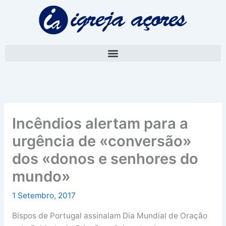
Skip
A
to
r
content
q
u
i
v
o
Incêndios alertam para a
urgência de «conversão»
dos «donos e senhores do
mundo»
1 Setembro, 2017
Bispos de Portugal assinalam Dia Mundial de Oração