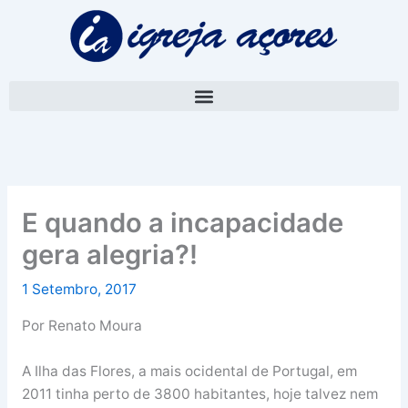
Skip
A
to
r
content
q
u
i
v
o
E quando a incapacidade
gera alegria?!
1 Setembro, 2017
Por Renato Moura
A Ilha das Flores, a mais ocidental de Portugal, em
2011 tinha perto de 3800 habitantes, hoje talvez nem