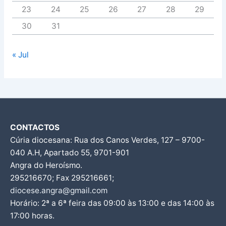
23
24
25
26
27
28
29
30
31
« Jul
CONTACTOS
Cúria diocesana: Rua dos Canos Verdes, 127 – 9700-
040 A.H, Apartado 55, 9701-901
Angra do Heroísmo.
295216670; Fax 295216661;
diocese.angra@gmail.com
Horário: 2ª a 6ª feira das 09:00 às 13:00 e das 14:00 às
17:00 horas.