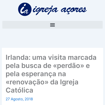
Skip
A
to
r
content
q
u
i
v
o
Irlanda: uma visita marcada
pela busca de «perdão» e
pela esperança na
«renovação» da Igreja
Católica
27 Agosto, 2018