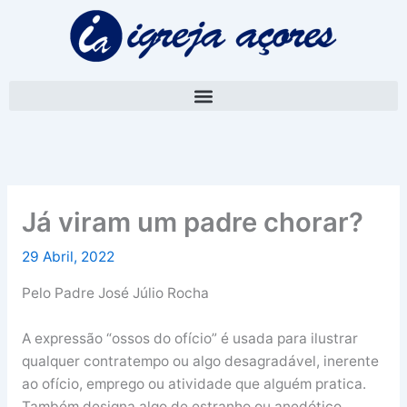
Skip
A
to
r
content
q
u
i
v
o
Já viram um padre chorar?
29 Abril, 2022
Pelo Padre José Júlio Rocha
A expressão “ossos do ofício” é usada para ilustrar
qualquer contratempo ou algo desagradável, inerente
ao ofício, emprego ou atividade que alguém pratica.
Também designa algo de estranho ou anedótico,