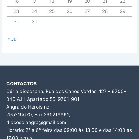
16
17
18
19
20
21
22
23
24
25
26
27
28
29
30
31
« Jul
CONTACTOS
Cúria diocesana: Rua dos Canos Verdes, 127 – 9700-
040 A.H, Apartado 55, 9701-901
Angra do Heroísmo.
295216670; Fax 295216661;
diocese.angra@gmail.com
Horário: 2ª a 6ª feira das 09:00 às 13:00 e das 14:00 às
17:00 horas.