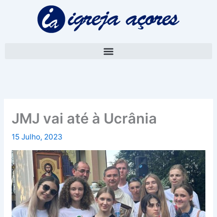
Skip
A
to
r
content
q
u
i
v
o
JMJ vai até à Ucrânia
15 Julho, 2023