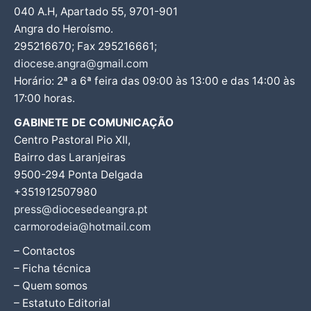
040 A.H, Apartado 55, 9701-901
Angra do Heroísmo.
295216670; Fax 295216661;
diocese.angra@gmail.com
Horário: 2ª a 6ª feira das 09:00 às 13:00 e das 14:00 às
17:00 horas.
GABINETE DE COMUNICAÇÃO
Centro Pastoral Pio XII,
Bairro das Laranjeiras
9500-294 Ponta Delgada
+351912507980
press@diocesedeangra.pt
carmorodeia@hotmail.com
– Contactos
– Ficha técnica
– Quem somos
– Estatuto Editorial