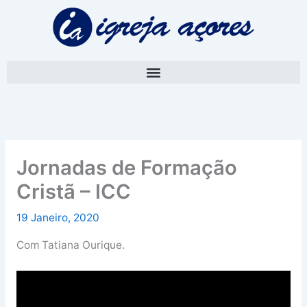
Skip
A
to
r
content
q
u
i
v
o
Jornadas de Formação
Cristã – ICC
19 Janeiro, 2020
Com Tatiana Ourique.