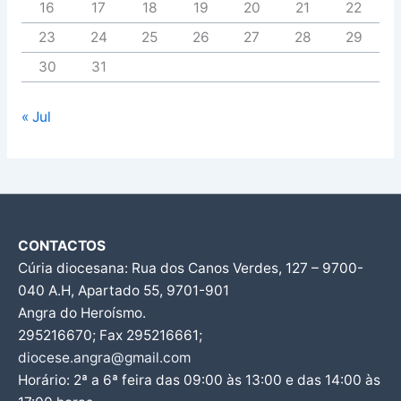
16
17
18
19
20
21
22
23
24
25
26
27
28
29
30
31
« Jul
CONTACTOS
Cúria diocesana: Rua dos Canos Verdes, 127 – 9700-
040 A.H, Apartado 55, 9701-901
Angra do Heroísmo.
295216670; Fax 295216661;
diocese.angra@gmail.com
Horário: 2ª a 6ª feira das 09:00 às 13:00 e das 14:00 às