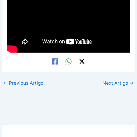
←
Previous Artigo
Next Artigo
→