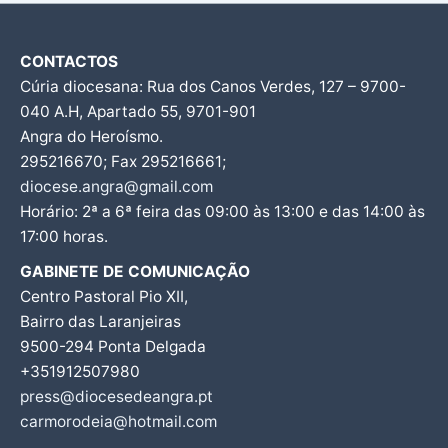
CONTACTOS
Cúria diocesana: Rua dos Canos Verdes, 127 – 9700-
040 A.H, Apartado 55, 9701-901
Angra do Heroísmo.
295216670; Fax 295216661;
diocese.angra@gmail.com
Horário: 2ª a 6ª feira das 09:00 às 13:00 e das 14:00 às
17:00 horas.
GABINETE DE COMUNICAÇÃO
Centro Pastoral Pio XII,
Bairro das Laranjeiras
9500-294 Ponta Delgada
+351912507980
press@diocesedeangra.pt
carmorodeia@hotmail.com