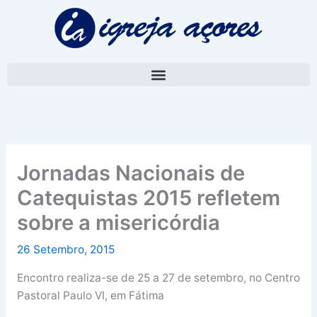
Skip
A
to
r
content
q
u
i
v
o
Jornadas Nacionais de
Catequistas 2015 refletem
sobre a misericórdia
26 Setembro, 2015
Encontro realiza-se de 25 a 27 de setembro, no Centro
Pastoral Paulo VI, em Fátima