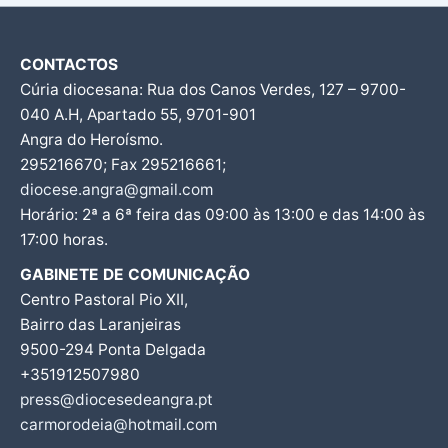
CONTACTOS
Cúria diocesana: Rua dos Canos Verdes, 127 – 9700-
040 A.H, Apartado 55, 9701-901
Angra do Heroísmo.
295216670; Fax 295216661;
diocese.angra@gmail.com
Horário: 2ª a 6ª feira das 09:00 às 13:00 e das 14:00 às
17:00 horas.
GABINETE DE COMUNICAÇÃO
Centro Pastoral Pio XII,
Bairro das Laranjeiras
9500-294 Ponta Delgada
+351912507980
press@diocesedeangra.pt
carmorodeia@hotmail.com