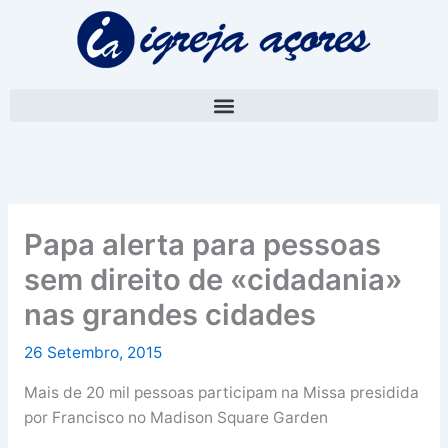
Skip
A
to
r
content
q
u
i
v
o
Papa alerta para pessoas
sem direito de «cidadania»
nas grandes cidades
26 Setembro, 2015
Mais de 20 mil pessoas participam na Missa presidida
por Francisco no Madison Square Garden