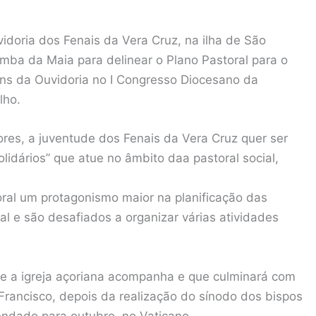
idoria dos Fenais da Vera Cruz, na ilha de São
mba da Maia para delinear o Plano Pastoral para o
ns da Ouvidoria no I Congresso Diocesano da
lho.
res, a juventude dos Fenais da Vera Cruz quer ser
olidários” que atue no âmbito daa pastoral social,
oral um protagonismo maior na planificação das
al e são desafiados a organizar várias atividades
que a igreja açoriana acompanha e que culminará com
Francisco, depois da realização do sínodo dos bispos
gendado para outubro, no Vaticano.