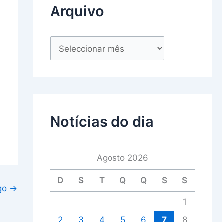
Arquivo
Notícias do dia
Agosto 2026
D
S
T
Q
Q
S
S
igo
→
1
2
3
4
5
6
7
8