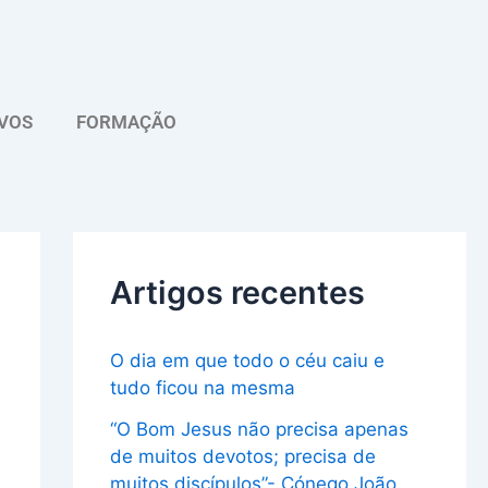
A
r
q
VOS
FORMAÇÃO
u
i
v
o
Artigos recentes
O dia em que todo o céu caiu e
tudo ficou na mesma
“O Bom Jesus não precisa apenas
de muitos devotos; precisa de
muitos discípulos”- Cónego João