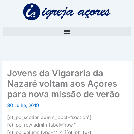
Skip
A
to
r
content
q
u
i
v
o
Jovens da Vigararia da
Nazaré voltam aos Açores
para nova missão de verão
30 Julho, 2019
[et_pb_section admin_label=”section”]
[et_pb_row admin_label=”row”]
[et_pb_column type=”4_4″][et_pb_text