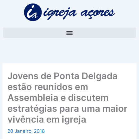
Skip
A
to
r
content
q
u
i
v
o
Jovens de Ponta Delgada
estão reunidos em
Assembleia e discutem
estratégias para uma maior
vivência em igreja
20 Janeiro, 2018