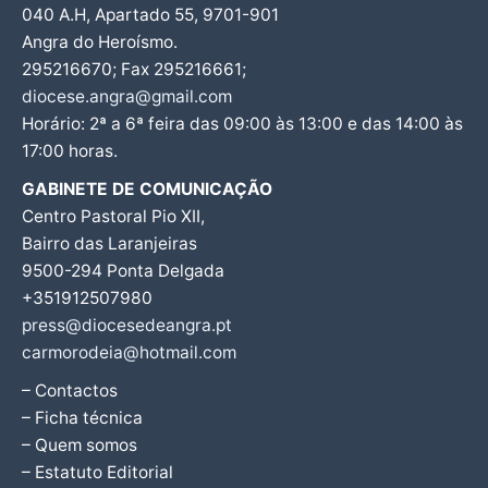
040 A.H, Apartado 55, 9701-901
Angra do Heroísmo.
295216670; Fax 295216661;
diocese.angra@gmail.com
Horário: 2ª a 6ª feira das 09:00 às 13:00 e das 14:00 às
17:00 horas.
GABINETE DE COMUNICAÇÃO
Centro Pastoral Pio XII,
Bairro das Laranjeiras
9500-294 Ponta Delgada
+351912507980
press@diocesedeangra.pt
carmorodeia@hotmail.com
– Contactos
– Ficha técnica
– Quem somos
– Estatuto Editorial