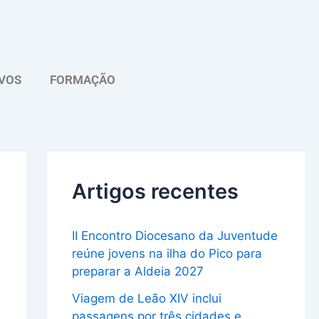
A
r
q
VOS
FORMAÇÃO
u
i
v
o
Artigos recentes
II Encontro Diocesano da Juventude
reúne jovens na ilha do Pico para
preparar a Aldeia 2027
Viagem de Leão XIV inclui
passagens por três cidades e