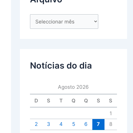
Notícias do dia
Agosto 2026
D
S
T
Q
Q
S
S
1
2
3
4
5
6
7
8