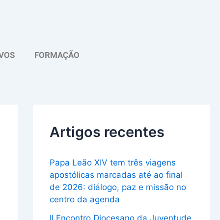
A
r
q
VOS
FORMAÇÃO
u
i
v
o
Artigos recentes
Papa Leão XIV tem três viagens
apostólicas marcadas até ao final
de 2026: diálogo, paz e missão no
centro da agenda
II Encontro Diocesano da Juventude