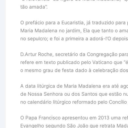
tão amada”.
O prefácio para a Eucaristia, já traduzido para
Maria Madalena no jardim, Ela que tanto o ama
no sepulcro; e foi a primeira a adorá-l’O depoi
D.Artur Roche, secretário da Congregação para
refere em texto publicado pelo Vaticano que “é
o mesmo grau de festa dado à celebração dos 
A data litúrgica de Maria Madalena era até ag
de Nossa Se­nho­ra ou dos Santos que estão num
no calendário litúrgico reformado pelo Concílio 
O Papa Francisco apresentou em 2013 uma refl
Evangelho segundo São João que retrata Mada