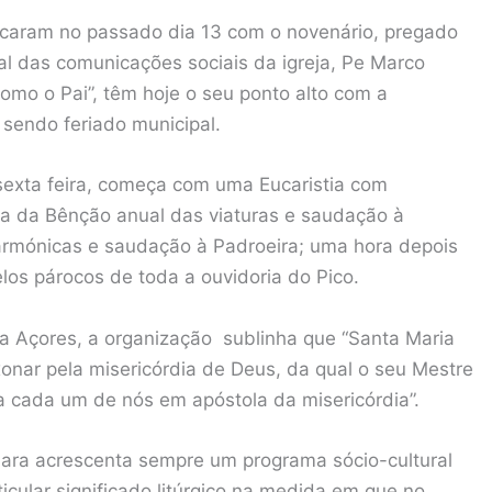
ncaram no passado dia 13 com o novenário, pregado
ral das comunicações sociais da igreja, Pe Marco
omo o Pai”, têm hoje o seu ponto alto com a
 sendo feriado municipal.
sexta feira, começa com uma Eucaristia com
a da Bênção anual das viaturas e saudação à
ilarmónicas e saudação à Padroeira; uma hora depois
los párocos de toda a ouvidoria do Pico.
ja Açores, a organização sublinha que “Santa Maria
onar pela misericórdia de Deus, da qual o seu Mestre
ra cada um de nós em apóstola da misericórdia”.
mara acrescenta sempre um programa sócio-cultural
ticular significado litúrgico na medida em que no