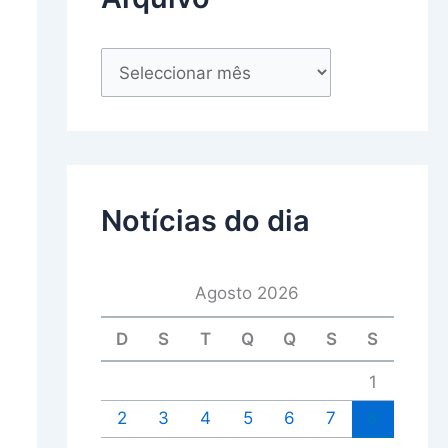
Notícias do dia
Agosto 2026
D
S
T
Q
Q
S
S
1
2
3
4
5
6
7
8