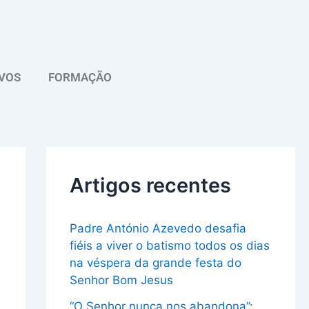
A
r
q
VOS
FORMAÇÃO
u
i
v
o
Artigos recentes
Padre António Azevedo desafia
fiéis a viver o batismo todos os dias
na véspera da grande festa do
Senhor Bom Jesus
“O Senhor nunca nos abandona”: