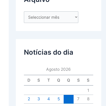
Notícias do dia
Agosto 2026
D
S
T
Q
Q
S
S
1
2
3
4
5
6
7
8