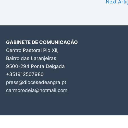
Next Art
GABINETE DE COMUNICAÇÃO
Centro Pastoral Pio XII,
Bairro das Laranjeiras
9500-294 Ponta Delgada
+351912507980
press@diocesedeangra.pt
carmorodeia@hotmail.com