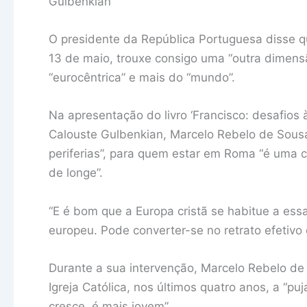
Gulbenkian
O presidente da República Portuguesa disse qu
13 de maio, trouxe consigo uma “outra dimensã
“eurocêntrica” e mais do “mundo”.
Na apresentação do livro ‘Francisco: desafios 
Calouste Gulbenkian, Marcelo Rebelo de Sousa
periferias”, para quem estar em Roma “é uma c
de longe”.
“E é bom que a Europa cristã se habitue a es
europeu. Pode converter-se no retrato efetivo d
Durante a sua intervenção, Marcelo Rebelo d
Igreja Católica, nos últimos quatro anos, a “p
cresce, é mais jovem”.