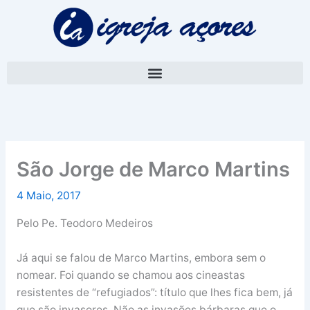
Skip
A
to
r
content
q
u
i
v
o
São Jorge de Marco Martins
4 Maio, 2017
Pelo Pe. Teodoro Medeiros
Já aqui se falou de Marco Martins, embora sem o
nomear. Foi quando se chamou aos cineastas
resistentes de “refugiados”: título que lhes fica bem, já
que são invasores. Não as invasões bárbaras que o