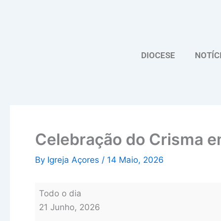
Skip
Celebração
to
do
content
Crisma
em
DIOCESE
NOTÍC
Santa
Maria
Celebração do Crisma e
By
Igreja Açores
/
14 Maio, 2026
Todo o dia
21 Junho, 2026