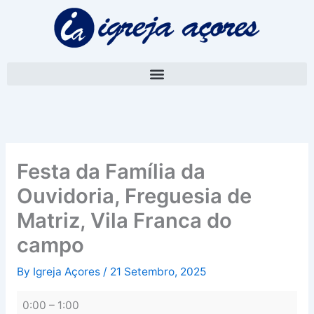
Skip
Festa
to
da
content
Família
da
Ouvidoria,
Freguesia
de
Matriz,
Vila
Franca
Festa da Família da
do
Ouvidoria, Freguesia de
campo
Matriz, Vila Franca do
campo
By
Igreja Açores
/
21 Setembro, 2025
0:00
–
1:00