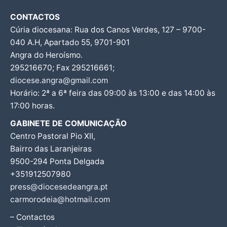
CONTACTOS
Cúria diocesana: Rua dos Canos Verdes, 127 – 9700-
040 A.H, Apartado 55, 9701-901
Angra do Heroísmo.
295216670; Fax 295216661;
diocese.angra@gmail.com
Horário: 2ª a 6ª feira das 09:00 às 13:00 e das 14:00 às
17:00 horas.
GABINETE DE COMUNICAÇÃO
Centro Pastoral Pio XII,
Bairro das Laranjeiras
9500-294 Ponta Delgada
+351912507980
press@diocesedeangra.pt
carmorodeia@hotmail.com
– Contactos