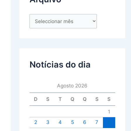
Notícias do dia
Agosto 2026
D
S
T
Q
Q
S
S
1
2
3
4
5
6
7
8