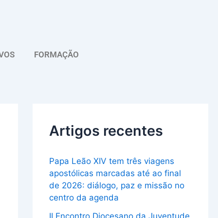
A
r
q
VOS
FORMAÇÃO
u
i
v
o
Artigos recentes
Papa Leão XIV tem três viagens
apostólicas marcadas até ao final
de 2026: diálogo, paz e missão no
centro da agenda
II Encontro Diocesano da Juventude