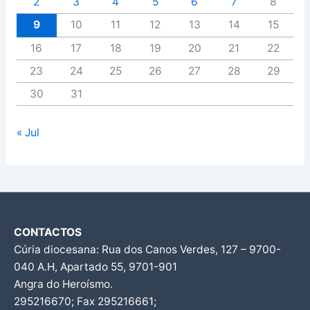
2
3
4
5
6
7
8
9
10
11
12
13
14
15
16
17
18
19
20
21
22
23
24
25
26
27
28
29
30
31
« Jul
CONTACTOS
Cúria diocesana: Rua dos Canos Verdes, 127 – 9700-
040 A.H, Apartado 55, 9701-901
Angra do Heroísmo.
295216670; Fax 295216661;