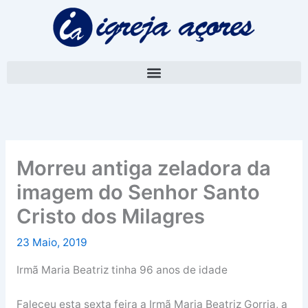
Skip
A
to
r
content
q
u
i
v
o
Morreu antiga zeladora da
imagem do Senhor Santo
Cristo dos Milagres
23 Maio, 2019
Irmã Maria Beatriz tinha 96 anos de idade
Faleceu esta sexta feira a Irmã Maria Beatriz Gorria, a