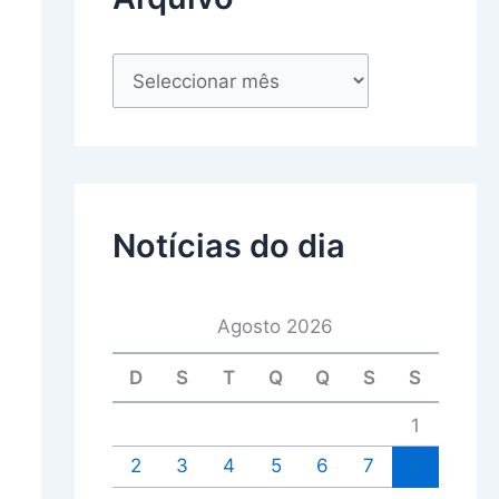
Notícias do dia
Agosto 2026
D
S
T
Q
Q
S
S
1
2
3
4
5
6
7
8