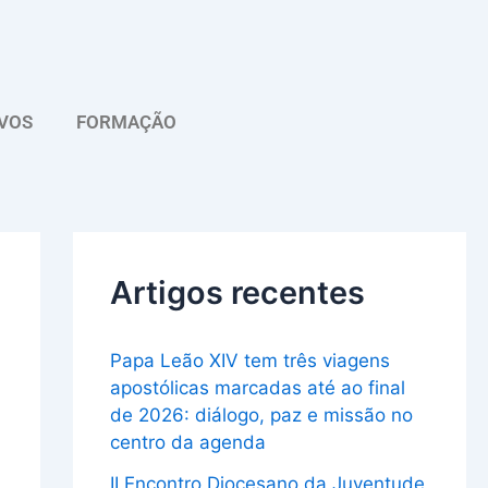
A
r
q
VOS
FORMAÇÃO
u
i
v
o
Artigos recentes
Papa Leão XIV tem três viagens
apostólicas marcadas até ao final
de 2026: diálogo, paz e missão no
centro da agenda
II Encontro Diocesano da Juventude