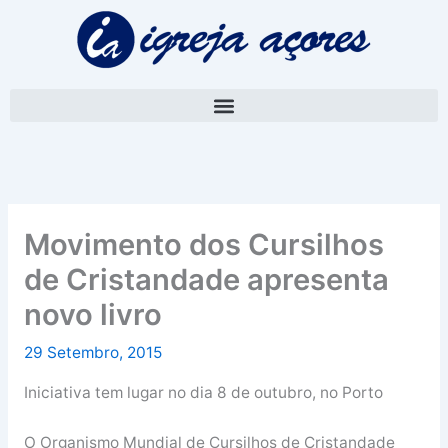
Skip
A
to
r
content
q
u
i
v
o
Movimento dos Cursilhos
de Cristandade apresenta
novo livro
29 Setembro, 2015
Iniciativa tem lugar no dia 8 de outubro, no Porto
O Organismo Mundial de Cursilhos de Cristandade