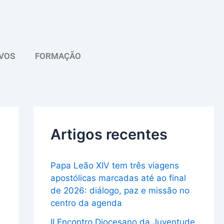
A
r
q
VOS
FORMAÇÃO
u
i
v
o
Artigos recentes
Papa Leão XIV tem três viagens
apostólicas marcadas até ao final
de 2026: diálogo, paz e missão no
centro da agenda
II Encontro Diocesano da Juventude