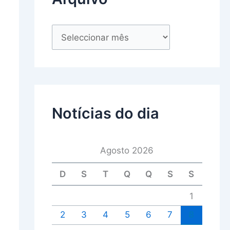
Notícias do dia
Agosto 2026
D
S
T
Q
Q
S
S
1
2
3
4
5
6
7
8