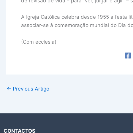
de revisão de vida – para “ver, julgar e agir” 
A Igreja Católica celebra desde 1955 a festa l
associar-se à comemoração mundial do Dia do 
(Com ecclesia)
←
Previous Artigo
CONTACTOS