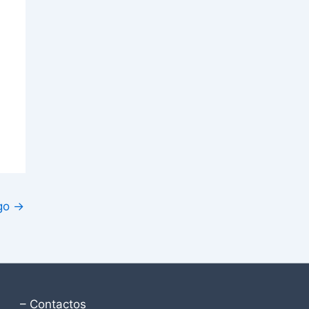
igo
→
– Contactos