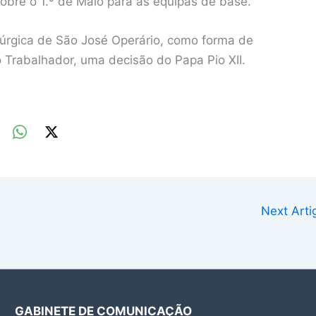
– sobre o 1.º de Maio para as equipas de base.
itúrgica de São José Operário, como forma de
Trabalhador, uma decisão do Papa Pio XII.
Next Art
GABINETE DE COMUNICAÇÃO