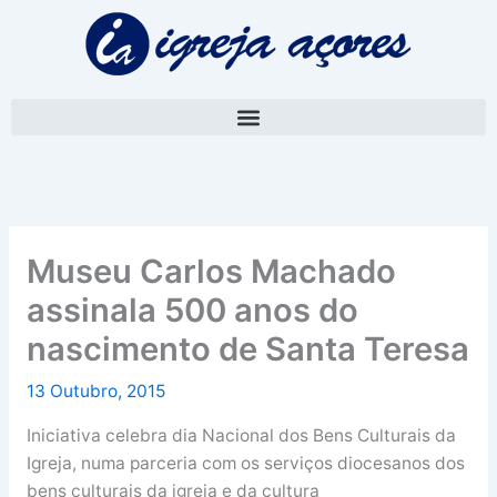
Skip
A
to
r
content
q
u
i
v
o
Museu Carlos Machado
assinala 500 anos do
nascimento de Santa Teresa
13 Outubro, 2015
Iniciativa celebra dia Nacional dos Bens Culturais da
Igreja, numa parceria com os serviços diocesanos dos
bens culturais da igreja e da cultura