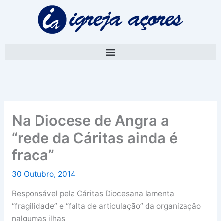
Skip
A
to
r
content
q
u
i
v
o
Na Diocese de Angra a
“rede da Cáritas ainda é
fraca”
30 Outubro, 2014
Responsável pela Cáritas Diocesana lamenta
“fragilidade” e “falta de articulação” da organização
nalgumas ilhas