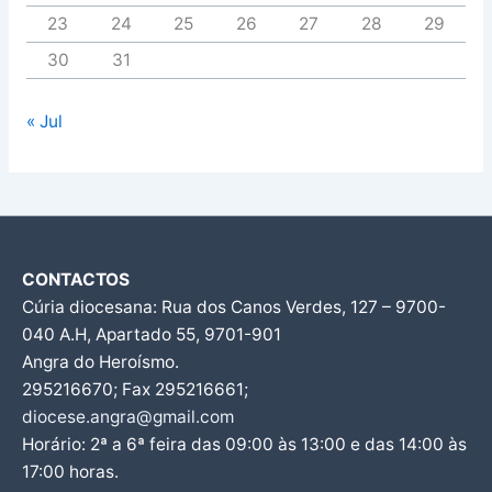
23
24
25
26
27
28
29
30
31
« Jul
CONTACTOS
Cúria diocesana: Rua dos Canos Verdes, 127 – 9700-
040 A.H, Apartado 55, 9701-901
Angra do Heroísmo.
295216670; Fax 295216661;
diocese.angra@gmail.com
Horário: 2ª a 6ª feira das 09:00 às 13:00 e das 14:00 às
17:00 horas.