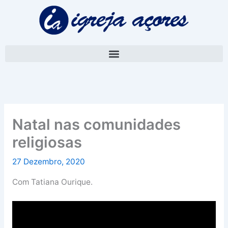
Skip
A
to
r
content
q
u
i
v
o
Natal nas comunidades
religiosas
27 Dezembro, 2020
Com Tatiana Ourique.