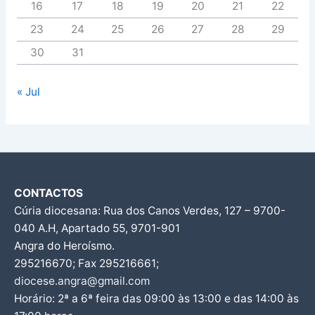
16
17
18
19
20
21
22
23
24
25
26
27
28
29
30
31
« Jul
CONTACTOS
Cúria diocesana: Rua dos Canos Verdes, 127 – 9700-
040 A.H, Apartado 55, 9701-901
Angra do Heroísmo.
295216670; Fax 295216661;
diocese.angra@gmail.com
Horário: 2ª a 6ª feira das 09:00 às 13:00 e das 14:00 às