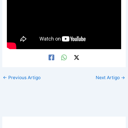
←
Previous Artigo
Next Artigo
→