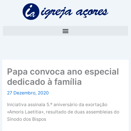
Skip
A
to
r
content
q
u
i
v
o
Papa convoca ano especial
dedicado à família
27 Dezembro, 2020
Iniciativa assinala 5.º aniversário da exortação
«Amoris Laetitia», resultado de duas assembleias do
Sínodo dos Bispos