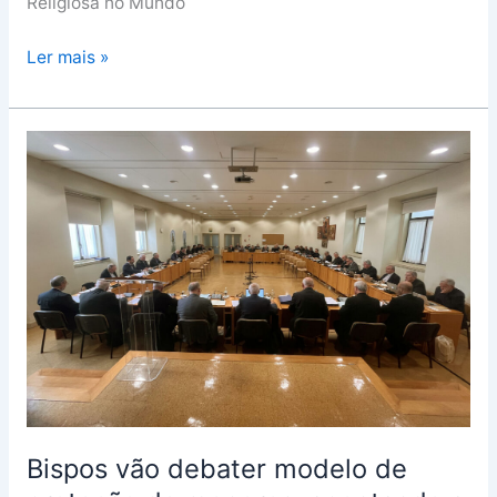
Religiosa no Mundo
Ler mais »
Bispos
vão
debater
modelo
de
proteção
de
menores,
apontando
a
“nova
fase”
Bispos vão debater modelo de