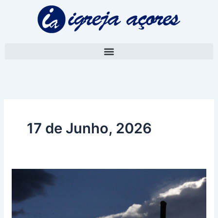
Skip
to
content
17 de Junho, 2026
Direitos
Humanos:
Fundação
pontifícia