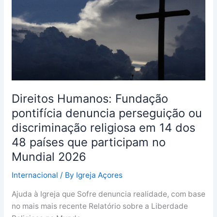
denuncia
perseguição
ou
discriminação
religiosa
em
14
dos
Direitos Humanos: Fundação
48
pontifícia denuncia perseguição ou
países
discriminação religiosa em 14 dos
que
participam
48 países que participam no
no
Mundial 2026
Mundial
2026
Internacional
/ By
Igreja Açores
Ajuda à Igreja que Sofre denuncia realidade, com base
no mais mais recente Relatório sobre a Liberdade