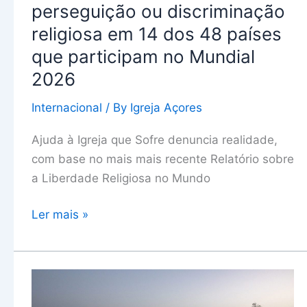
48
perseguição ou discriminação
países
religiosa em 14 dos 48 países
que
que participam no Mundial
participam
2026
no
Mundial
Internacional
/ By
Igreja Açores
2026
Ajuda à Igreja que Sofre denuncia realidade,
com base no mais mais recente Relatório sobre
a Liberdade Religiosa no Mundo
Ler mais »
Coleta
para