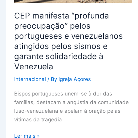
pelos
CEP manifesta “profunda
sismos
e
preocupação” pelos
garante
portugueses e venezuelanos
solidariedade
atingidos pelos sismos e
à
garante solidariedade à
Venezuela
Venezuela
Internacional
/ By
Igreja Açores
Bispos portugueses unem-se à dor das
famílias, destacam a angústia da comunidade
luso-venezuelana e apelam à oração pelas
vítimas da tragédia
Ler mais »