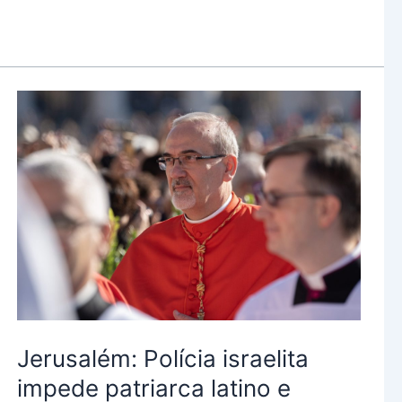
Jerusalém:
Polícia
israelita
impede
patriarca
latino
e
custódio
da
Terra
Jerusalém: Polícia israelita
Santa
de
impede patriarca latino e