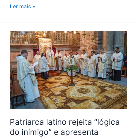
Ler mais »
Patriarca
latino
rejeita
“lógica
do
inimigo”
e
apresenta
Páscoa
como
Patriarca latino rejeita “lógica
esperança
de
do inimigo” e apresenta