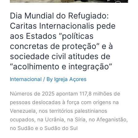
“políticas
Dia Mundial do Refugiado:
concretas
de
Caritas Internacionalis pede
proteção”
aos Estados “políticas
e
concretas de proteção” e à
à
sociedade civil atitudes de
sociedade
“acolhimento e integração”
civil
atitudes
Internacional
/ By
Igreja Açores
de
“acolhimento
Números de 2025 apontam 117,8 milhões de
e
pessoas deslocadas à força com origens na
integração”
Venezuela, nos territórios palestinianos
ocupados, na Ucrânia, na Síria, no Afeganistão,
no Sudão e o Sudão do Sul