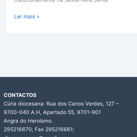
tradicionalmente na Sexta-feira Santa
Ler mais »
CONTACTOS
Cúria diocesana: Rua dos Canos Verdes, 127 –
9700-040 A.H, Apartado 55, 9701-901
Angra do Heroísmo.
295216670; Fax 295216661;