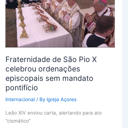
São
Pio
X
celebrou
ordenações
episcopais
sem
Fraternidade de São Pio X
mandato
celebrou ordenações
pontifício
episcopais sem mandato
pontifício
Internacional
/ By
Igreja Açores
Leão XIV enviou carta, alertando para ato
“cismático”