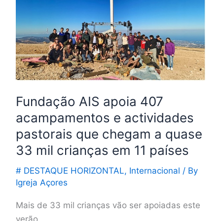
apoia
407
acampamentos
e
actividades
pastorais
que
Fundação AIS apoia 407
chegam
acampamentos e actividades
a
pastorais que chegam a quase
quase
33
33 mil crianças em 11 países
mil
# DESTAQUE HORIZONTAL
,
Internacional
/ By
crianças
Igreja Açores
em
11
Mais de 33 mil crianças vão ser apoiadas este
países
verão