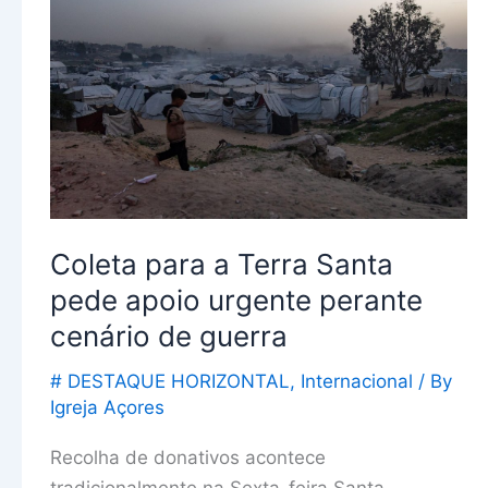
a
Terra
Santa
pede
apoio
urgente
perante
cenário
Coleta para a Terra Santa
de
guerra
pede apoio urgente perante
cenário de guerra
# DESTAQUE HORIZONTAL
,
Internacional
/ By
Igreja Açores
Recolha de donativos acontece