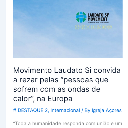
Si
convida
a
rezar
pelas
“pessoas
que
sofrem
Movimento Laudato Si convida
com
as
a rezar pelas “pessoas que
ondas
sofrem com as ondas de
de
calor”, na Europa
calor”,
na
# DESTAQUE 2
,
Internacional
/ By
Igreja Açores
Europa
“Toda a humanidade responda com união e um