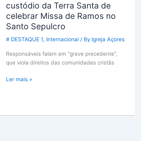
celebrar
custódio da Terra Santa de
Missa
celebrar Missa de Ramos no
de
Santo Sepulcro
Ramos
no
# DESTAQUE 1
,
Internacional
/ By
Igreja Açores
Santo
Sepulcro
Responsáveis falam em “grave precedente”,
que viola direitos das comunidades cristãs
Ler mais »