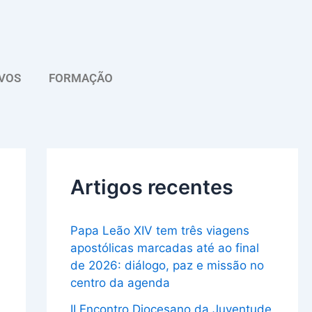
A
r
q
VOS
FORMAÇÃO
u
i
v
o
Artigos recentes
Papa Leão XIV tem três viagens
apostólicas marcadas até ao final
de 2026: diálogo, paz e missão no
centro da agenda
II Encontro Diocesano da Juventude