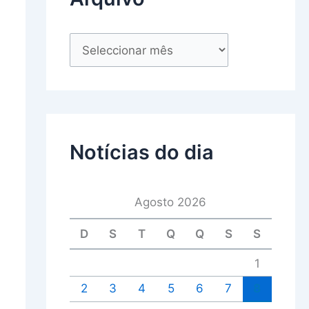
Notícias do dia
Agosto 2026
D
S
T
Q
Q
S
S
1
2
3
4
5
6
7
8