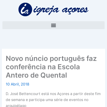
Skip
A
to
r
content
q
u
i
v
o
Novo núncio português faz
conferência na Escola
Antero de Quental
10 Abril, 2018
D. José Bettencourt está nos Açores a partir deste fim
de semana e participa uma série de eventos no
arquipélago