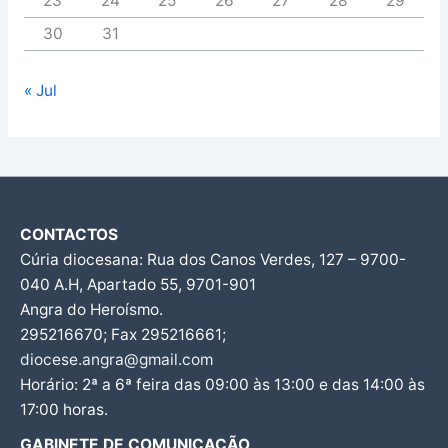
23
24
25
26
27
28
29
30
31
« Jul
CONTACTOS
Cúria diocesana: Rua dos Canos Verdes, 127 – 9700-
040 A.H, Apartado 55, 9701-901
Angra do Heroísmo.
295216670; Fax 295216661;
diocese.angra@gmail.com
Horário: 2ª a 6ª feira das 09:00 às 13:00 e das 14:00 às
17:00 horas.
GABINETE DE COMUNICAÇÃO