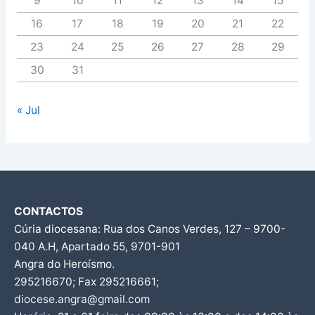
9
10
11
12
13
14
15
16
17
18
19
20
21
22
23
24
25
26
27
28
29
30
31
« Jul
CONTACTOS
Cúria diocesana: Rua dos Canos Verdes, 127 – 9700-
040 A.H, Apartado 55, 9701-901
Angra do Heroísmo.
295216670; Fax 295216661;
diocese.angra@gmail.com