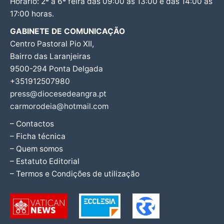
Horário: 2ª a 6ª feira das 09:00 às 13:00 e das 14:00 às
17:00 horas.
GABINETE DE COMUNICAÇÃO
Centro Pastoral Pio XII,
Bairro das Laranjeiras
9500-294 Ponta Delgada
+351912507980
press@diocesedeangra.pt
carmorodeia@hotmail.com
– Contactos
– Ficha técnica
– Quem somos
– Estatuto Editorial
– Termos e Condições de utilização