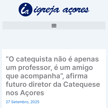
Skip
A
to
r
content
q
u
i
v
o
“O catequista não é apenas
um professor, é um amigo
que acompanha”, afirma
futuro diretor da Catequese
nos Açores
27 Setembro, 2025