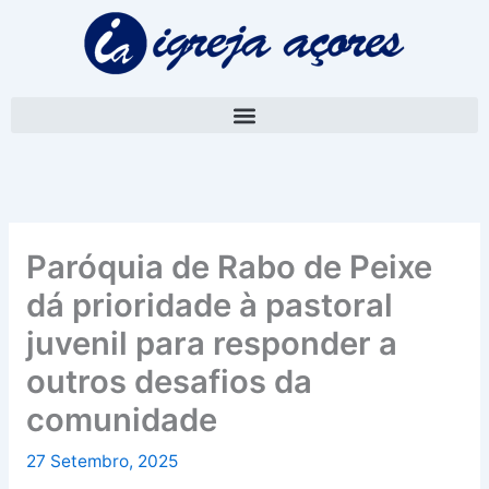
Skip
A
to
r
content
q
u
i
v
o
Paróquia de Rabo de Peixe
dá prioridade à pastoral
juvenil para responder a
outros desafios da
comunidade
27 Setembro, 2025