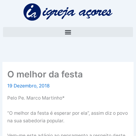
Skip
A
to
r
content
q
u
i
v
o
O melhor da festa
19 Dezembro, 2018
Pelo Pe. Marco Martinho*
“O melhor da festa é esperar por ela”, assim diz o povo
na sua sabedoria popular.
Vem-me este adágio ao pensamento a respeito deste