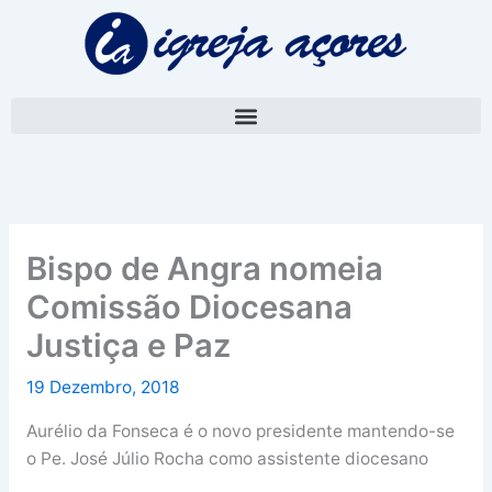
Skip
A
to
r
content
q
u
i
v
o
Bispo de Angra nomeia
Comissão Diocesana
Justiça e Paz
19 Dezembro, 2018
Aurélio da Fonseca é o novo presidente mantendo-se
o Pe. José Júlio Rocha como assistente diocesano