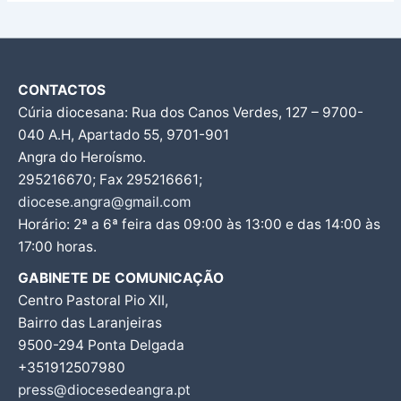
CONTACTOS
Cúria diocesana: Rua dos Canos Verdes, 127 – 9700-
040 A.H, Apartado 55, 9701-901
Angra do Heroísmo.
295216670; Fax 295216661;
diocese.angra@gmail.com
Horário: 2ª a 6ª feira das 09:00 às 13:00 e das 14:00 às
17:00 horas.
GABINETE DE COMUNICAÇÃO
Centro Pastoral Pio XII,
Bairro das Laranjeiras
9500-294 Ponta Delgada
+351912507980
press@diocesedeangra.pt